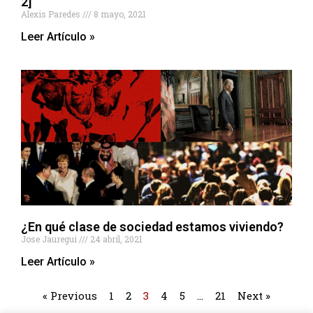
2]
Alexis Paredes
8 mayo, 2021
Leer Artículo »
¿En qué clase de sociedad estamos viviendo?
Jose Jauregui
24 abril, 2021
Leer Artículo »
« Previous
1
2
3
4
5
…
21
Next »