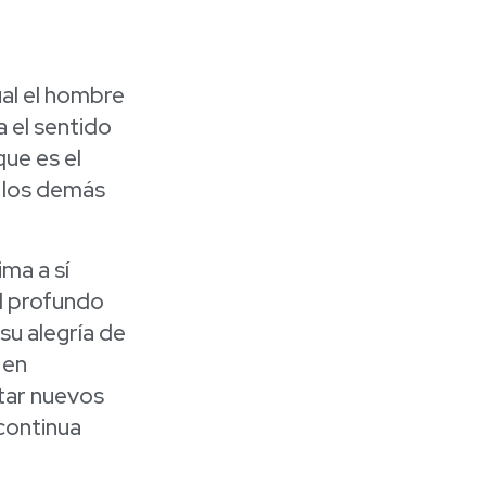
ual el hombre
a el sentido
que es el
 los demás
ima a sí
el profundo
su alegría de
 en
ntar nuevos
 continua