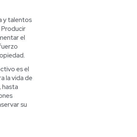
a y talentos
. Producir
mentar el
sfuerzo
ropiedad.
ctivo es el
a la vida de
, hasta
iones
nservar su