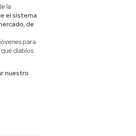
e la
e el sistema
 mercado, de
 jóvenes para
 qué diablos
ar nuestro