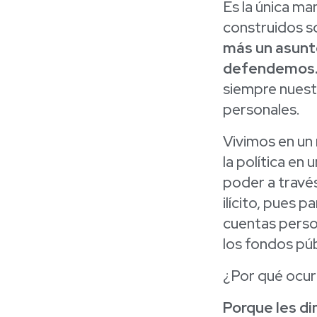
Es la única m
construidos s
más un asunto
defendemos
siempre nuest
personales.
Vivimos en u
la política en 
poder a través
ilícito, pues 
cuentas perso
los fondos púb
¿Por qué ocur
Porque les d