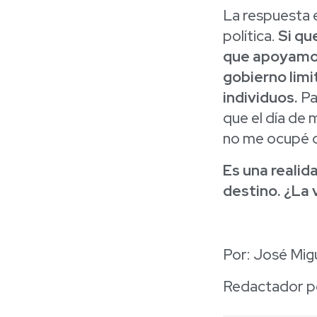
La respuesta 
política.
Si qu
que apoyamos 
gobierno lim
individuos.
Pa
que el día de
no me ocupé 
Es una realid
destino. ¿La 
Por: José Mig
Redactador po