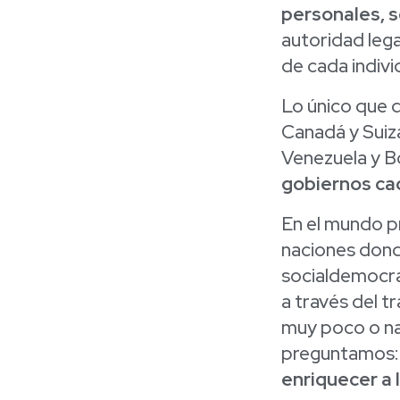
personales, s
autoridad lega
de cada indivi
Lo único que d
Canadá y Suiz
Venezuela y Bo
gobiernos cad
En el mundo p
naciones dond
socialdemocrac
a través del 
muy poco o n
preguntamos
enriquecer a 