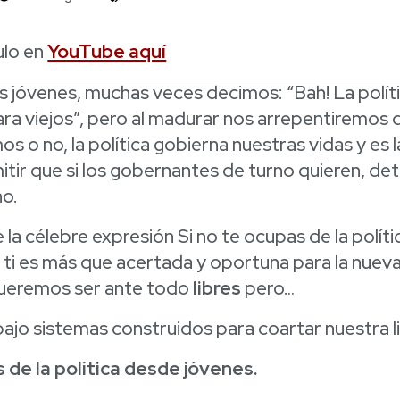
ulo en
YouTube aquí
jóvenes, muchas veces decimos: “Bah! La políti
ara viejos”, pero al madurar nos arrepentiremos 
s o no, la política gobierna nuestras vidas y es
itir que si los gobernantes de turno quieren, de
no.
 la célebre expresión Si no te ocupas de la política
 ti es más que acertada y oportuna para la nuev
queremos ser ante todo
libres
pero…
ajo sistemas construidos para coartar nuestra l
de la política desde jóvenes.