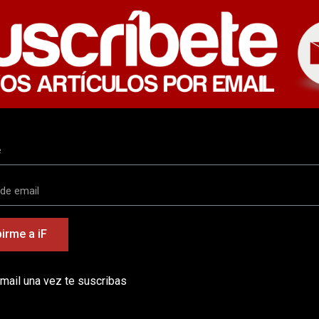
irme a iF
email una vez te suscribas