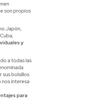
enen
ue son propios
omo Japón,
 Cuba,
viduales y
do a todas las
denominada
 sus bolsillos
 nos interesa
entajes para