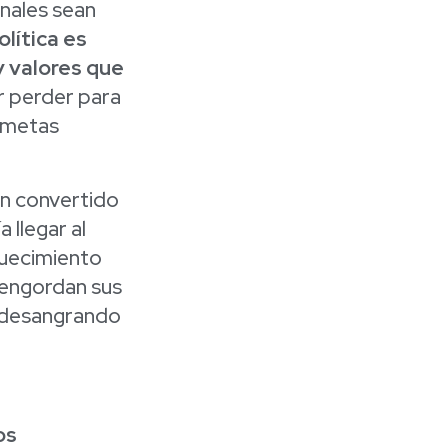
inales sean
olítica es
y valores que
ar perder para
y metas
n convertido
 llegar al
iquecimiento
s engordan sus
y desangrando
os