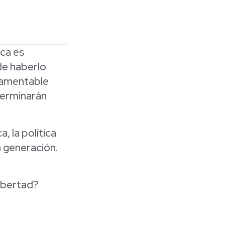
ca es
de haberlo
 lamentable
terminarán
, la política
a generación.
ibertad?