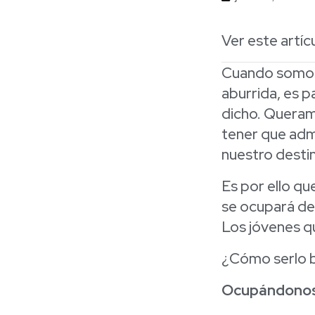
Ver este artíc
Cuando somos 
aburrida, es p
dicho. Queramo
tener que adm
nuestro desti
Es por ello que
se ocupará de
Los jóvenes 
¿Cómo serlo b
Ocupándonos 