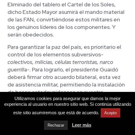
Eliminado del tablero el Cartel de los Soles,
dicho Estado Mayor asumirá el mando material
de las FAN, convirtiéndose estos militares en
los genuinos líderes de los componentes. Y
serán obedecidos.
Para garantizar la paz del país, es prioritario el
control de los elementos subversivos-
colectivos, milicias, células terroristas, narco
guerrill
a-. Para lograrlo, el presidente Guaidó
deberá firmar otro acuerdo bilateral, esta vez
de asistencia militar, permitiendo la instalación
de bases estadounidenses en nuestro
Utilizamos cookies para asegurar que damos la mejor
territorio:
Plan Venezuela
. Tal y como funcionó
experiencia al usuario en nuestro sitio web. Si continúa utilizando
con el
Plan Colombia
, la medida nos
este sitio asumiremos que está de acuerdo.
Acepto
proporcionará asistencia militar permanente,
facilitando así el trabajo ulterior de la DEA y
Leer más
Rechazar
dándole fuerza a nuestros militares para