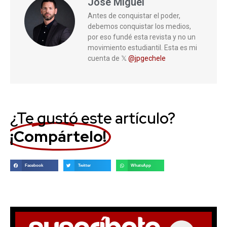
Jose Miguel
Antes de conquistar el poder,
debemos conquistar los medios,
por eso fundé esta revista y no un
movimiento estudiantil. Esta es mi
cuenta de 𝕏
@jpgechele
¿Te gustó este artículo?
¡Compártelo!
Facebook
Twitter
WhatsApp