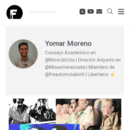
Cuestiona
Yomar Moreno
Consejo Académico en
@MovLibVzla | Director Adjunto en
@MisesVenezuela | Miembro de
@freedomclubintl | Libertario